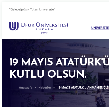
"Geleceğe Işık Tutan Üniversite"
ÜNİVERSİTE
19 MAYIS ATATÜRK
KUTLU OLSUN.
Anasayfa
Haberler
19 MAYIS ATATÜRK'Ü ANMA GENÇLİ