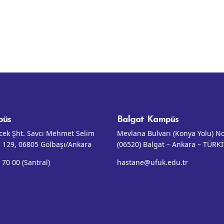
püs
Balgat Kampüs
ncek Şht. Savcı Mehmet Selim
Mevlana Bulvarı (Konya Yolu) N
 : 129, 06805 Gölbaşı/Ankara
(06520) Balgat – Ankara – TÜRK
 70 00 (Santral)
hastane@ufuk.edu.tr