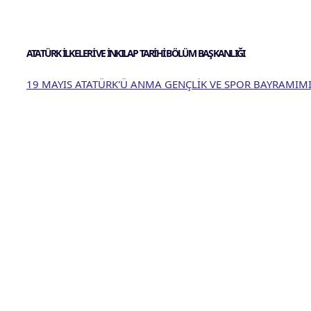
ATATÜRK İLKELERİ VE İNKILAP TARİHİ BÖLÜM BAŞKANLIĞI
19 MAYIS ATATÜRK'Ü ANMA GENÇLİK VE SPOR BAYRAMIMI