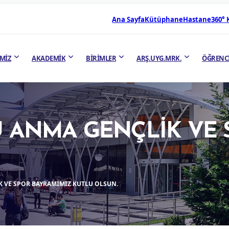
Ana Sayfa
Kütüphane
Hastane
360°
MİZ
AKADEMİK
BİRİMLER
ARŞ.UYG.MRK.
ÖĞRENC
'Ü ANMA GENÇLİK VE
K VE SPOR BAYRAMIMIZ KUTLU OLSUN.