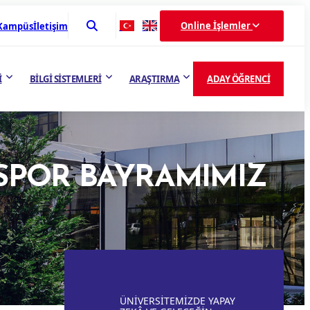
Online İşlemler
 Kampüs
İletişim
İ
BİLGİ SİSTEMLERİ
ARAŞTIRMA
ADAY ÖĞRENCİ
 SPOR BAYRAMIMIZ
ÜNİVERSİTEMİZDE YAPAY