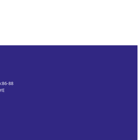
o:86-88
İYE