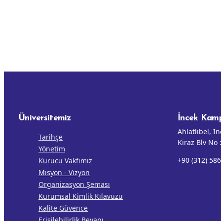
Üniversitemiz
İncek Kam
Ahlatlıbel, I
Tarihçe
Kiraz Blv No
Yönetim
+90 (312) 586
Kurucu Vakfımız
Misyon - Vizyon
Organizasyon Şeması
Kurumsal Kimlik Kılavuzu
Kalite Güvence
Erişilebilirlik Beyanı