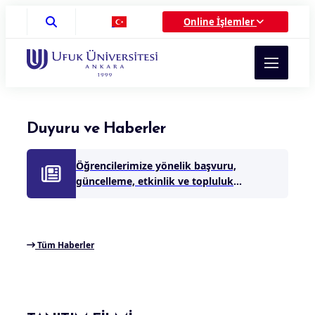
Etkinlikler
Online İşlemler
Koordinatörlüğü
Duyuru ve Haberler
Öğrencilerimize yönelik başvuru,
güncelleme, etkinlik ve topluluk
işlemlerine ilişkin tüm formlara web
sitemizde yer alan “Formlar”
bölümünden ulaşabilirsiniz
Tüm Haberler