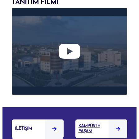
TANITIM FİLMİ
KAMPÜSTE
İLETİŞİM
YAŞAM